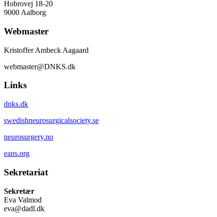
Hobrovej 18-20
9000 Aalborg
Webmaster
Kristoffer Ambeck Aagaard
webmaster@DNKS.dk
Links
dnks.dk
swedishneurosurgicalsociety.se
neurosurgery.no
eans.org
Sekretariat
Sekretær
Eva Valmod
eva@dadl.dk