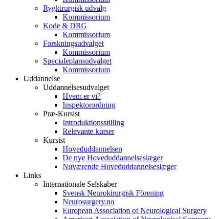
Rygkirurgisk udvalg
Kommissorium
Kode & DRG
Kommissorium
Forskningsudvalget
Kommissorium
Specialeplansudvalget
Kommissorium
Uddannelse
Uddannelsesudvalget
Hvem er vi?
Inspektorordning
Præ-Kursist
Introduktionsstilling
Relevante kurser
Kursist
Hoveduddannelsen
De nye Hoveduddannelseslæger
Nuværende Hoveduddannelseslæger
Links
Internationale Selskaber
Svensk Neurokirurgisk Förening
Neurosurgery.no
European Association of Neurological Surgery