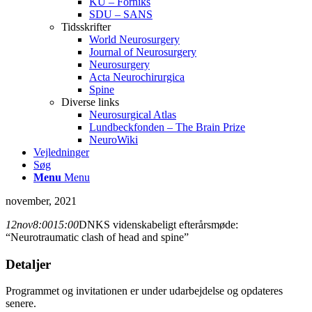
KU – Forniks
SDU – SANS
Tidsskrifter
World Neurosurgery
Journal of Neurosurgery
Neurosurgery
Acta Neurochirurgica
Spine
Diverse links
Neurosurgical Atlas
Lundbeckfonden – The Brain Prize
NeuroWiki
Vejledninger
Søg
Menu
Menu
november, 2021
12
nov
8:00
15:00
DNKS videnskabeligt efterårsmøde:
“Neurotraumatic clash of head and spine”
Detaljer
Programmet og invitationen er under udarbejdelse og opdateres
senere.