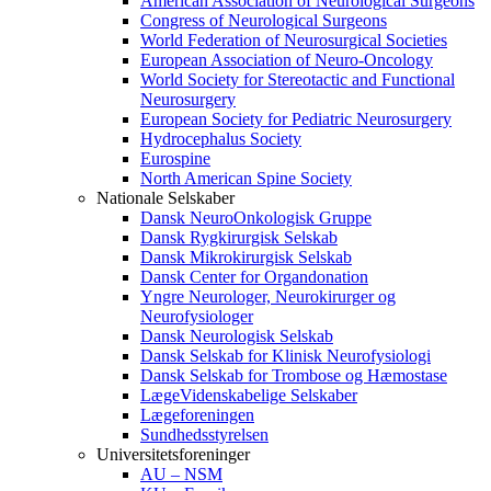
American Association of Neurological Surgeons
Congress of Neurological Surgeons
World Federation of Neurosurgical Societies
European Association of Neuro-Oncology
World Society for Stereotactic and Functional
Neurosurgery
European Society for Pediatric Neurosurgery
Hydrocephalus Society
Eurospine
North American Spine Society
Nationale Selskaber
Dansk NeuroOnkologisk Gruppe
Dansk Rygkirurgisk Selskab
Dansk Mikrokirurgisk Selskab
Dansk Center for Organdonation
Yngre Neurologer, Neurokirurger og
Neurofysiologer
Dansk Neurologisk Selskab
Dansk Selskab for Klinisk Neurofysiologi
Dansk Selskab for Trombose og Hæmostase
LægeVidenskabelige Selskaber
Lægeforeningen
Sundhedsstyrelsen
Universitetsforeninger
AU – NSM