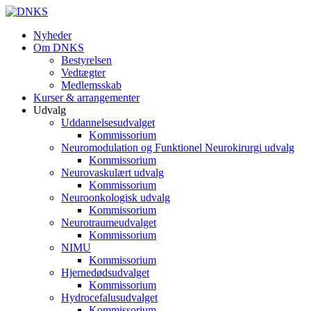
Nyheder
Om DNKS
Bestyrelsen
Vedtægter
Medlemsskab
Kurser & arrangementer
Udvalg
Uddannelsesudvalget
Kommissorium
Neuromodulation og Funktionel Neurokirurgi udvalg
Kommissorium
Neurovaskulært udvalg
Kommissorium
Neuroonkologisk udvalg
Kommissorium
Neurotraumeudvalget
Kommissorium
NIMU
Kommissorium
Hjernedødsudvalget
Kommissorium
Hydrocefalusudvalget
Kommissorium