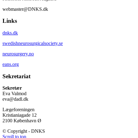
webmaster@DNKS.dk
Links
dnks.dk
swedishneurosurgicalsociety.se
neurosurgery.no
eans.org
Sekretariat
Sekretær
Eva Valmod
eva@dadl.dk
Lægeforeningen
Kristianiagade 12
2100 København Ø
© Copyright - DNKS
Scroll to top