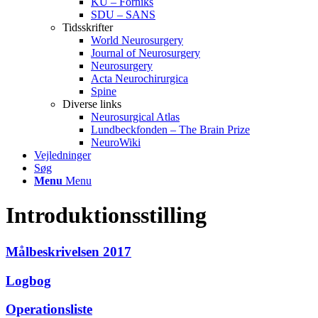
KU – Forniks
SDU – SANS
Tidsskrifter
World Neurosurgery
Journal of Neurosurgery
Neurosurgery
Acta Neurochirurgica
Spine
Diverse links
Neurosurgical Atlas
Lundbeckfonden – The Brain Prize
NeuroWiki
Vejledninger
Søg
Menu
Menu
Introduktionsstilling
Målbeskrivelsen 2017
Logbog
Operationsliste