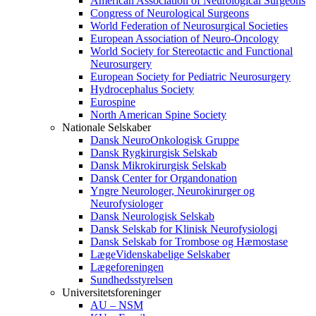
American Association of Neurological Surgeons
Congress of Neurological Surgeons
World Federation of Neurosurgical Societies
European Association of Neuro-Oncology
World Society for Stereotactic and Functional
Neurosurgery
European Society for Pediatric Neurosurgery
Hydrocephalus Society
Eurospine
North American Spine Society
Nationale Selskaber
Dansk NeuroOnkologisk Gruppe
Dansk Rygkirurgisk Selskab
Dansk Mikrokirurgisk Selskab
Dansk Center for Organdonation
Yngre Neurologer, Neurokirurger og
Neurofysiologer
Dansk Neurologisk Selskab
Dansk Selskab for Klinisk Neurofysiologi
Dansk Selskab for Trombose og Hæmostase
LægeVidenskabelige Selskaber
Lægeforeningen
Sundhedsstyrelsen
Universitetsforeninger
AU – NSM