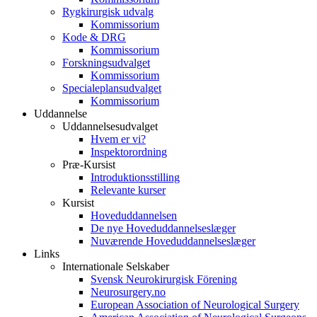
Rygkirurgisk udvalg
Kommissorium
Kode & DRG
Kommissorium
Forskningsudvalget
Kommissorium
Specialeplansudvalget
Kommissorium
Uddannelse
Uddannelsesudvalget
Hvem er vi?
Inspektorordning
Præ-Kursist
Introduktionsstilling
Relevante kurser
Kursist
Hoveduddannelsen
De nye Hoveduddannelseslæger
Nuværende Hoveduddannelseslæger
Links
Internationale Selskaber
Svensk Neurokirurgisk Förening
Neurosurgery.no
European Association of Neurological Surgery