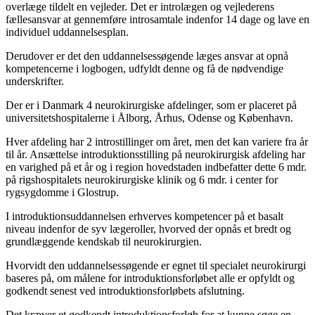
overlæge tildelt en vejleder. Det er introlægen og vejlederens
fællesansvar at gennemføre introsamtale indenfor 14 dage og lave en
individuel uddannelsesplan.
Derudover er det den uddannelsessøgende læges ansvar at opnå
kompetencerne i logbogen, udfyldt denne og få de nødvendige
underskrifter.
Der er i Danmark 4 neurokirurgiske afdelinger, som er placeret på
universitetshospitalerne i Ålborg, Århus, Odense og København.
Hver afdeling har 2 introstillinger om året, men det kan variere fra år
til år. Ansættelse introduktionsstilling på neurokirurgisk afdeling har
en varighed på et år og i region hovedstaden indbefatter dette 6 mdr.
på rigshospitalets neurokirurgiske klinik og 6 mdr. i center for
rygsygdomme i Glostrup.
I introduktionsuddannelsen erhverves kompetencer på et basalt
niveau indenfor de syv lægeroller, hvorved der opnås et bredt og
grundlæggende kendskab til neurokirurgien.
Hvorvidt den uddannelsessøgende er egnet til specialet neurokirurgi
baseres på, om målene for introduktionsforløbet alle er opfyldt og
godkendt senest ved introduktionsforløbets afslutning.
Det kræver et godkendt introduktionsforløb for at kunne søge en