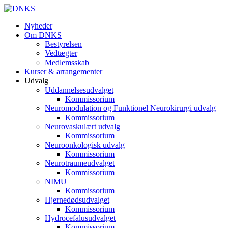
Nyheder
Om DNKS
Bestyrelsen
Vedtægter
Medlemsskab
Kurser & arrangementer
Udvalg
Uddannelsesudvalget
Kommissorium
Neuromodulation og Funktionel Neurokirurgi udvalg
Kommissorium
Neurovaskulært udvalg
Kommissorium
Neuroonkologisk udvalg
Kommissorium
Neurotraumeudvalget
Kommissorium
NIMU
Kommissorium
Hjernedødsudvalget
Kommissorium
Hydrocefalusudvalget
Kommissorium