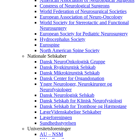
American Association of Neurological Surgeons
Congress of Neurological Surgeons
World Federation of Neurosurgical Societies
European Association of Neuro-Oncology
World Society for Stereotactic and Functional
Neurosurgery
European Society for Pediatric Neurosurgery
Hydrocephalus Society
Eurospine
North American Spine Society
Nationale Selskaber
Dansk NeuroOnkologisk Gruppe
Dansk Rygkirurgisk Selskab
Dansk Mikrokirurgisk Selskab
Dansk Center for Organdonation
Yngre Neurologer, Neurokirurger og
Neurofysiologer
Dansk Neurologisk Selskab
Dansk Selskab for Klinisk Neurofysiologi
Dansk Selskab for Trombose og Hæmostase
LægeVidenskabelige Selskaber
Lægeforeningen
Sundhedsstyrelsen
Universitetsforeninger
AU – NSM