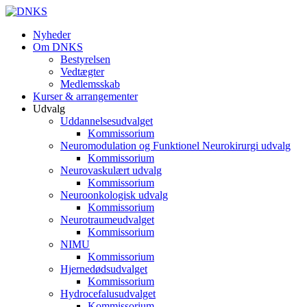
Nyheder
Om DNKS
Bestyrelsen
Vedtægter
Medlemsskab
Kurser & arrangementer
Udvalg
Uddannelsesudvalget
Kommissorium
Neuromodulation og Funktionel Neurokirurgi udvalg
Kommissorium
Neurovaskulært udvalg
Kommissorium
Neuroonkologisk udvalg
Kommissorium
Neurotraumeudvalget
Kommissorium
NIMU
Kommissorium
Hjernedødsudvalget
Kommissorium
Hydrocefalusudvalget
Kommissorium