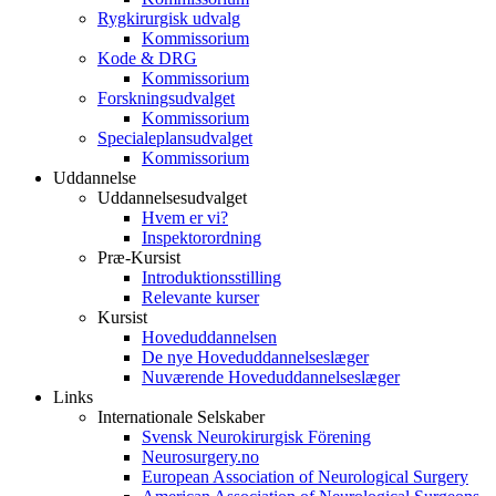
Rygkirurgisk udvalg
Kommissorium
Kode & DRG
Kommissorium
Forskningsudvalget
Kommissorium
Specialeplansudvalget
Kommissorium
Uddannelse
Uddannelsesudvalget
Hvem er vi?
Inspektorordning
Præ-Kursist
Introduktionsstilling
Relevante kurser
Kursist
Hoveduddannelsen
De nye Hoveduddannelseslæger
Nuværende Hoveduddannelseslæger
Links
Internationale Selskaber
Svensk Neurokirurgisk Förening
Neurosurgery.no
European Association of Neurological Surgery