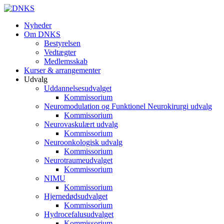
Nyheder
Om DNKS
Bestyrelsen
Vedtægter
Medlemsskab
Kurser & arrangementer
Udvalg
Uddannelsesudvalget
Kommissorium
Neuromodulation og Funktionel Neurokirurgi udvalg
Kommissorium
Neurovaskulært udvalg
Kommissorium
Neuroonkologisk udvalg
Kommissorium
Neurotraumeudvalget
Kommissorium
NIMU
Kommissorium
Hjernedødsudvalget
Kommissorium
Hydrocefalusudvalget
Kommissorium