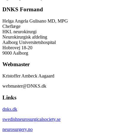
DNKS Formand
Helga Angela Gulisano MD, MPG
Cheflæge
HKL neurokirurgi
Neurokirurgisk afdeling
Aalborg Universitetshospital
Hobrovej 18-20
9000 Aalborg
Webmaster
Kristoffer Ambeck Aagaard
webmaster@DNKS.dk
Links
dnks.dk
swedishneurosurgicalsociety.se
neurosurgery.no