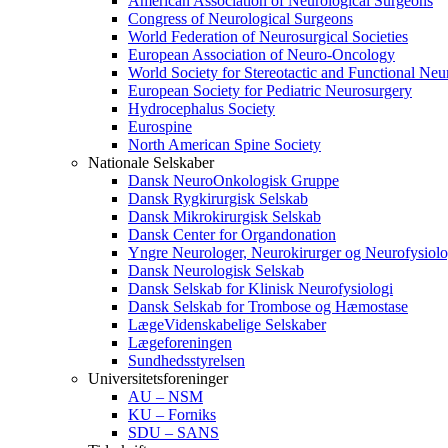
American Association of Neurological Surgeons
Congress of Neurological Surgeons
World Federation of Neurosurgical Societies
European Association of Neuro-Oncology
World Society for Stereotactic and Functional Neu
European Society for Pediatric Neurosurgery
Hydrocephalus Society
Eurospine
North American Spine Society
Nationale Selskaber
Dansk NeuroOnkologisk Gruppe
Dansk Rygkirurgisk Selskab
Dansk Mikrokirurgisk Selskab
Dansk Center for Organdonation
Yngre Neurologer, Neurokirurger og Neurofysiolo
Dansk Neurologisk Selskab
Dansk Selskab for Klinisk Neurofysiologi
Dansk Selskab for Trombose og Hæmostase
LægeVidenskabelige Selskaber
Lægeforeningen
Sundhedsstyrelsen
Universitetsforeninger
AU – NSM
KU – Forniks
SDU – SANS