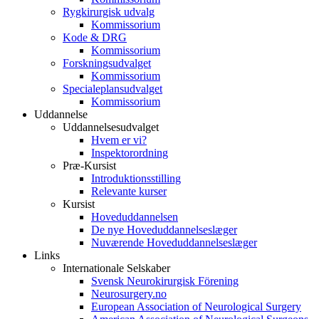
Rygkirurgisk udvalg
Kommissorium
Kode & DRG
Kommissorium
Forskningsudvalget
Kommissorium
Specialeplansudvalget
Kommissorium
Uddannelse
Uddannelsesudvalget
Hvem er vi?
Inspektorordning
Præ-Kursist
Introduktionsstilling
Relevante kurser
Kursist
Hoveduddannelsen
De nye Hoveduddannelseslæger
Nuværende Hoveduddannelseslæger
Links
Internationale Selskaber
Svensk Neurokirurgisk Förening
Neurosurgery.no
European Association of Neurological Surgery